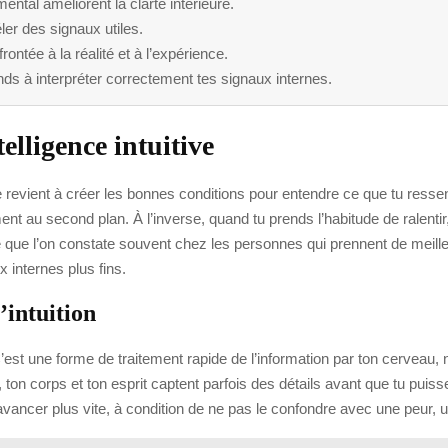
mental améliorent la clarté intérieure.
ler des signaux utiles.
frontée à la réalité et à l’expérience.
nds à interpréter correctement tes signaux internes.
lligence intuitive
ve revient à créer les bonnes conditions pour entendre ce que tu ressen
ent au second plan. À l’inverse, quand tu prends l’habitude de ralentir,
e que l’on constate souvent chez les personnes qui prennent de meille
 internes plus fins.
’intuition
r. C’est une forme de traitement rapide de l’information par ton cerveau,
, ton corps et ton esprit captent parfois des détails avant que tu pui
r avancer plus vite, à condition de ne pas le confondre avec une peur