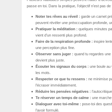
passe en toi. Dans la pratique, l’objectif n’est pas de 
Noter tes rêves au réveil :
garde un carnet prè
peuvent révéler une préoccupation profonde, un
Pratiquer la méditation :
quelques minutes par j
vient d’un ressenti plus profond.
Faire de la respiration profonde :
inspire lent
une perception plus fine.
Observer sans juger :
quand tu regardes une si
devient plus juste.
Écouter les signaux du corps :
une boule au v
les mots.
Respecter ce que tu ressens :
ne minimise pa
l’écraser immédiatement.
Réduire les pensées négatives :
l’autocritiqu
Te réserver un temps de calme :
une marche s
Dialoguer avec toi-même :
pose-toi des quest
l’avoir formulé.