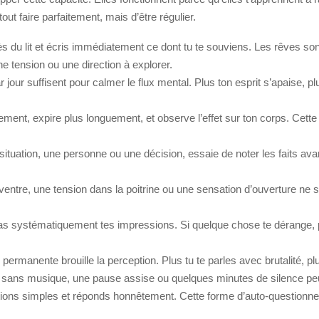
tout faire parfaitement, mais d’être régulier.
s du lit et écris immédiatement ce dont tu te souviens. Les rêves so
e tension ou une direction à explorer.
our suffisent pour calmer le flux mental. Plus ton esprit s’apaise, plu
ement, expire plus longuement, et observe l’effet sur ton corps. Cette te
tuation, une personne ou une décision, essaie de noter les faits avant 
entre, une tension dans la poitrine ou une sensation d’ouverture ne s
s systématiquement tes impressions. Si quelque chose te dérange, 
e permanente brouille la perception. Plus tu te parles avec brutalité, pl
ans musique, une pause assise ou quelques minutes de silence peuven
ions simples et réponds honnêtement. Cette forme d’auto-questionneme