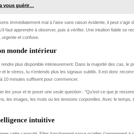
a vous guérir…
ens immédiatement mal à l’aise sans raison évidente, il peut s’agir d’
faut apprendre à observer, puis à vérifier. Une intuition fiable se rec
, urgente et confuse.
on monde intérieur
 rendre plus disponible intérieurement. Dans la majorité des cas, le 
igue et le stress, tu n’entends plus les signaux subtils. Il est donc 
5 à 10 minutes suffisent pour commencer.
er les yeux et te poser une seule question : “Qu’est-ce que je ressen
ions, les images, les mots ou les tensions corporelles. Avec le temps
elligence intuitive
per cette capacité. Elles fonctionnent parce qu’elles t’apprennent à ra