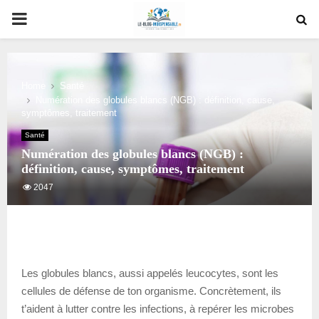
PRIMARY
MENU
Home
Santé
Numération des globules blancs (NGB) : définition, cause,
symptômes, traitement
Santé
Numération des globules blancs (NGB) :
définition, cause, symptômes, traitement
2047
Les globules blancs, aussi appelés leucocytes, sont les
cellules de défense de ton organisme. Concrètement, ils
t’aident à lutter contre les infections, à repérer les microbes