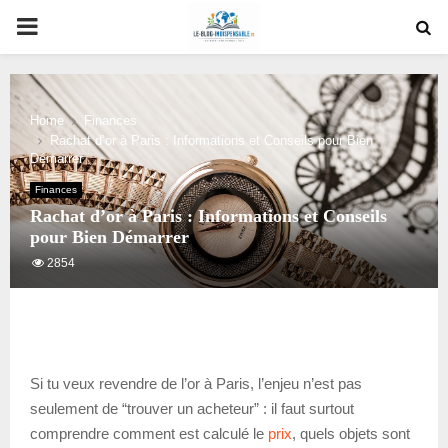
PRIMARY
MENU
Home
Finances
Rachat d’or à Paris : Informations et Conseils pour Bien
Démarrer
Finances
Rachat d’or à Paris : Informations et Conseils
pour Bien Démarrer
2854
Si tu veux revendre de l’or à Paris, l’enjeu n’est pas
seulement de “trouver un acheteur” : il faut surtout
comprendre comment est calculé le
prix
, quels objets sont