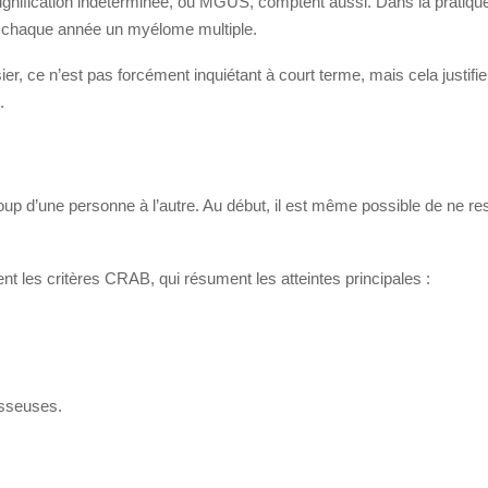
ification indéterminée, ou MGUS, comptent aussi. Dans la pratique, 
 chaque année un myélome multiple.
, ce n’est pas forcément inquiétant à court terme, mais cela justifie 
.
d’une personne à l’autre. Au début, il est même possible de ne resse
 les critères CRAB, qui résument les atteintes principales :
osseuses.