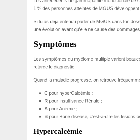
Les antécédents de gammapathie monoclonale de sign
1 % des personnes atteintes de MGUS développent
Si tu as déjà entendu parler de MGUS dans ton dossier
une évolution avant qu’elle ne cause des dommages
Symptômes
Les symptômes du myélome multiple varient beaucoup 
retarde le diagnostic.
Quand la maladie progresse, on retrouve fréquemment
C
pour hyperCalcémie ;
R
pour insuffisance Rénale ;
A
pour Anémie ;
B
pour Bone disease, c’est-à-dire les lésions 
Hypercalcémie