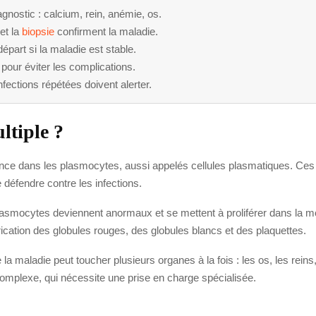
gnostic : calcium, rein, anémie, os.
et la
biopsie
confirment la maladie.
épart si la maladie est stable.
 pour éviter les complications.
nfections répétées doivent alerter.
ltiple ?
nce dans les plasmocytes, aussi appelés cellules plasmatiques. Ces
 défendre contre les infections.
asmocytes deviennent anormaux et se mettent à proliférer dans la mo
rication des globules rouges, des globules blancs et des plaquettes.
 la maladie peut toucher plusieurs organes à la fois : les os, les rein
omplexe, qui nécessite une prise en charge spécialisée.