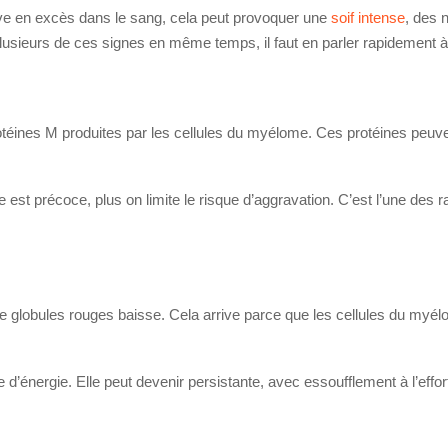
ouve en excès dans le sang, cela peut provoquer une
soif intense
, des 
 plusieurs de ces signes en même temps, il faut en parler rapidement 
otéines M produites par les cellules du myélome. Ces protéines peuven
ge est précoce, plus on limite le risque d’aggravation. C’est l’une des
de globules rouges baisse. Cela arrive parce que les cellules du myél
d’énergie. Elle peut devenir persistante, avec essoufflement à l’effort,