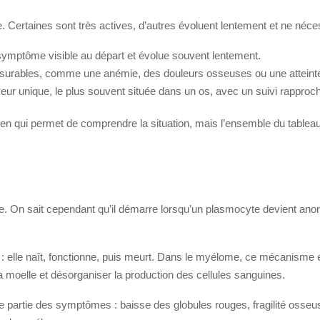
e. Certaines sont très actives, d’autres évoluent lentement et ne néce
symptôme visible au départ et évolue souvent lentement.
mesurables, comme une anémie, des douleurs osseuses ou une atteinte
umeur unique, le plus souvent située dans un os, avec un suivi rapproc
n qui permet de comprendre la situation, mais l’ensemble du tableau c
 On sait cependant qu’il démarre lorsqu’un plasmocyte devient anorm
 : elle naît, fonctionne, puis meurt. Dans le myélome, ce mécanisme 
r la moelle et désorganiser la production des cellules sanguines.
 partie des symptômes : baisse des globules rouges, fragilité osseuse