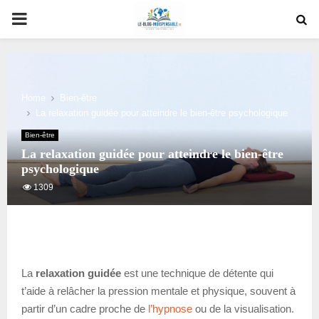
PRIMARY
MENU
Home
Bien-être
La relaxation guidée pour atteindre le bien-être psychologique
Bien-être
La relaxation guidée pour atteindre le bien-être
psychologique
1309
La
relaxation guidée
est une technique de détente qui
t’aide à relâcher la pression mentale et physique, souvent à
partir d’un cadre proche de
l’hypnose
ou de la visualisation.