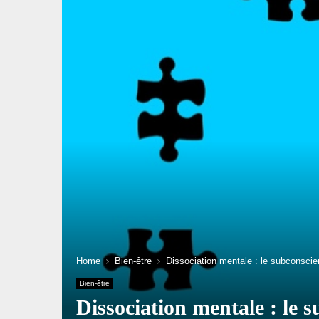
Home
Bien-être
Dissociation mentale : le subconsci
Bien-être
Dissociation mentale : le 