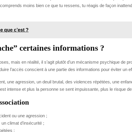
u comprends moins bien ce que tu ressens, tu réagis de façon inatten
ce que c’est ?
ache” certaines informations ?
es, mais en réalité, il s’agit plutôt d’un mécanisme psychique de pr
uire l’accès conscient à une partie des informations pour éviter un 
ent, une agression, un deuil brutal, des violences répétées, une en
est intense et plus la personne se sent impuissante, plus le risque d
issociation
ident ou une agression ;
n climat d’insécurité ;
pétées ;