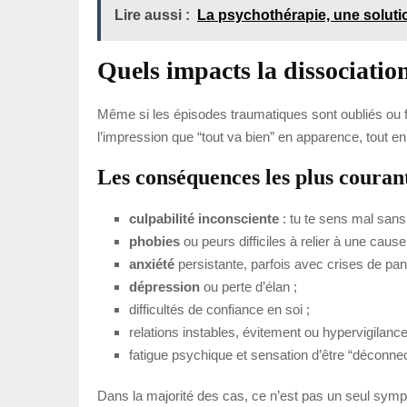
Lire aussi :
La psychothérapie, une solut
Quels impacts la dissociatio
Même si les épisodes traumatiques sont oubliés ou flo
l’impression que “tout va bien” en apparence, tout en 
Les conséquences les plus couran
culpabilité inconsciente
: tu te sens mal san
phobies
ou peurs difficiles à relier à une cause
anxiété
persistante, parfois avec crises de pan
dépression
ou perte d’élan ;
difficultés de confiance en soi ;
relations instables, évitement ou hypervigilance
fatigue psychique et sensation d’être “déconnec
Dans la majorité des cas, ce n’est pas un seul symptô