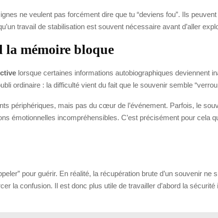
 signes ne veulent pas forcément dire que tu “deviens fou”. Ils peuve
u’un travail de stabilisation est souvent nécessaire avant d’aller exp
d la mémoire bloque
ctive
lorsque certaines informations autobiographiques deviennent ina
i ordinaire : la difficulté vient du fait que le souvenir semble “verrou
ents périphériques, mais pas du cœur de l’événement. Parfois, le sou
ns émotionnelles incompréhensibles. C’est précisément pour cela qu’
appeler” pour guérir. En réalité, la récupération brute d’un souvenir n
r la confusion. Il est donc plus utile de travailler d’abord la sécurité i