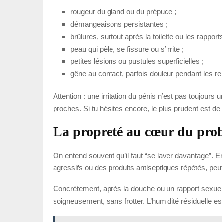
rougeur du gland ou du prépuce ;
démangeaisons persistantes ;
brûlures, surtout après la toilette ou les rapports
peau qui pèle, se fissure ou s’irrite ;
petites lésions ou pustules superficielles ;
gêne au contact, parfois douleur pendant les re
Attention : une irritation du pénis n’est pas toujou
proches. Si tu hésites encore, le plus prudent est d
La propreté au cœur du pr
On entend souvent qu’il faut “se laver davantage”. 
agressifs ou des produits antiseptiques répétés, peut i
Concrètement, après la douche ou un rapport sexuel, 
soigneusement, sans frotter. L’humidité résiduelle est