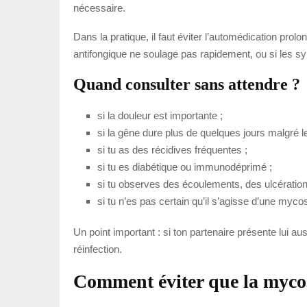
nécessaire.
Dans la pratique, il faut éviter l’automédication prol
antifongique ne soulage pas rapidement, ou si les sym
Quand consulter sans attendre ?
si la douleur est importante ;
si la gêne dure plus de quelques jours malgré l
si tu as des récidives fréquentes ;
si tu es diabétique ou immunodéprimé ;
si tu observes des écoulements, des ulcération
si tu n’es pas certain qu’il s’agisse d’une myco
Un point important : si ton partenaire présente lui aus
réinfection.
Comment éviter que la mycos