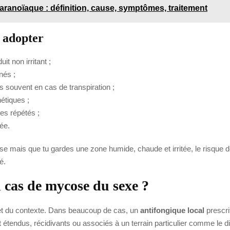
paranoïaque : définition, cause, symptômes, traitement
 adopter
t non irritant ;
nés ;
 souvent en cas de transpiration ;
hétiques ;
ues répétés ;
ée.
ose mais que tu gardes une zone humide, chaude et irritée, le risque de
é.
 cas de mycose du sexe ?
 et du contexte. Dans beaucoup de cas, un
antifongique local
prescri
nt étendus, récidivants ou associés à un terrain particulier comme le d