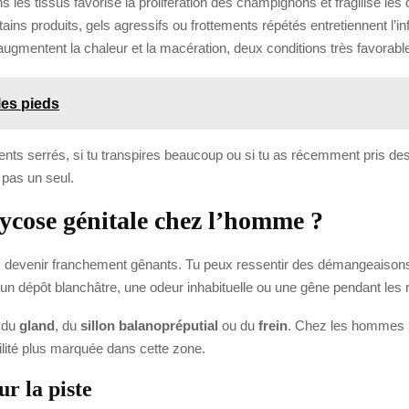
les tissus favorise la prolifération des champignons et fragilise les
ains produits, gels agressifs ou frottements répétés entretiennent l’i
augmentent la chaleur et la macération, deux conditions très favorab
es pieds
ts serrés, si tu transpires beaucoup ou si tu as récemment pris des 
 pas un seul.
cose génitale chez l’homme ?
 devenir franchement gênants. Tu peux ressentir des démangeaisons
ssi un dépôt blanchâtre, une odeur inhabituelle ou une gêne pendant les
u du
gland
, du
sillon balanopréputial
ou du
frein
. Chez les hommes no
ilité plus marquée dans cette zone.
ur la piste