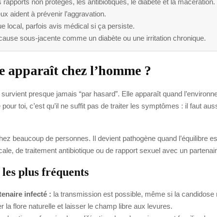
 rapports non protégés, les antibiotiques, le diabète et la macération.
 aident à prévenir l’aggravation.
ue local, parfois avis médical si ça persiste.
e cause sous-jacente comme un diabète ou une irritation chronique.
e apparaît chez l’homme ?
survient presque jamais “par hasard”. Elle apparaît quand l’environ
 toi, c’est qu’il ne suffit pas de traiter les symptômes : il faut aus
e chez beaucoup de personnes. Il devient pathogène quand l’équilibre 
locale, de traitement antibiotique ou de rapport sexuel avec un partena
 les plus fréquents
naire infecté :
la transmission est possible, même si la candidose 
r la flore naturelle et laisser le champ libre aux levures.