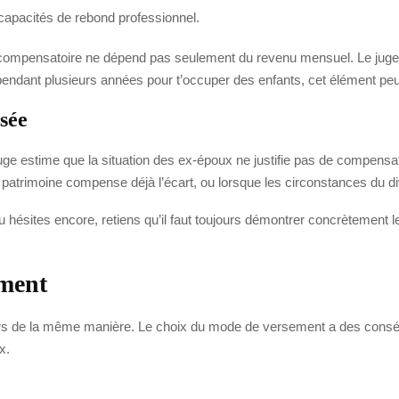
s capacités de rebond professionnel.
n compensatoire ne dépend pas seulement du revenu mensuel. Le juge re
pendant plusieurs années pour t’occuper des enfants, cet élément peu
sée
 juge estime que la situation des ex-époux ne justifie pas de compens
atrimoine compense déjà l’écart, ou lorsque les circonstances du divo
tu hésites encore, retiens qu’il faut toujours démontrer concrètement 
ement
rs de la même manière. Le choix du mode de versement a des conséque
x.