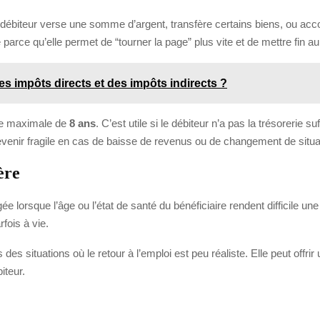
 débiteur verse une somme d’argent, transfère certains biens, ou accor
e parce qu’elle permet de “tourner la page” plus vite et de mettre fin au
des impôts directs et des impôts indirects ?
ée maximale de
8 ans
. C’est utile si le débiteur n’a pas la trésorerie 
evenir fragile en cas de baisse de revenus ou de changement de situa
ère
gée lorsque l’âge ou l’état de santé du bénéficiaire rendent difficile 
fois à vie.
des situations où le retour à l’emploi est peu réaliste. Elle peut offrir
iteur.