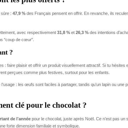
 sûre :
47,9 %
des Français pensent en offrir. En revanche, ils recule
ttement, avec respectivement
31,8 %
et
26,3 %
des intentions d’acha
lus “coup de cœur”.
ant ?
: faire plaisir et offrir un produit visuellement attractif. Si tu hésit
nt perçues comme plus festives, surtout pour les enfants.
e l’usage : les œufs sont faciles à partager, tandis qu’un lapin ou un
nt clé pour le chocolat ?
tant de l’année
pour le chocolat, juste après Noël. Ce n’est pas un
ne forte dimension familiale et symbolique.