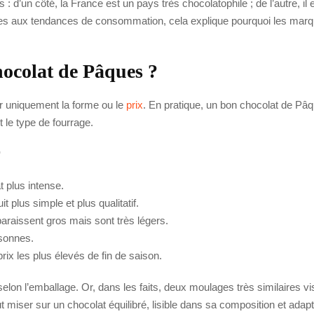
 d’un côté, la France est un pays très chocolatophile ; de l’autre, i
sses aux tendances de consommation, cela explique pourquoi les marqu
ocolat de Pâques ?
der uniquement la forme ou le
prix
. En pratique, un bon chocolat de Pâqu
t le type de fourrage.
r
t plus intense.
 plus simple et plus qualitatif.
araissent gros mais sont très légers.
rsonnes.
rix les plus élevés de fin de saison.
elon l’emballage. Or, dans les faits, deux moulages très similaires vi
ut miser sur un chocolat équilibré, lisible dans sa composition et adapt