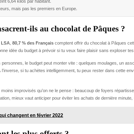
nt 6,64 kilos par habitant.
eurs, mais pas les premiers en Europe.
sacrent-ils au chocolat de Pâques ?
e
LSA
,
80,7 % des Français
comptent offrir du chocolat à Pâques c
nne idée du budget à prévoir si tu veux faire plaisir sans exploser te
urs personnes, le budget peut monter vite : quelques moulages, un ass
l’inverse, si tu achètes intelligemment, tu peux rester dans cette e
ins improvisés qu’on ne le pense : beaucoup de foyers répartissent l
uation, mieux vaut anticiper pour éviter les achats de dernière minute,
 qui changent en février 2022
t les plus offerts ?