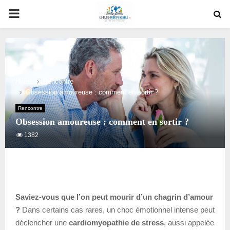
PRIMARY
MENU
Home
Rencontre
Obsession amoureuse : comment en sortir ?
Rencontre
Obsession amoureuse : comment en sortir ?
1382
Saviez-vous que l’on peut mourir d’un chagrin d’amour
?
Dans certains cas rares, un choc émotionnel intense peut
déclencher une
cardiomyopathie de stress
, aussi appelée