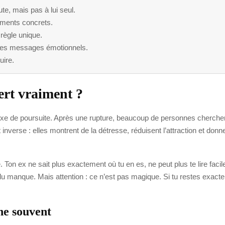
te, mais pas à lui seul.
ements concrets.
règle unique.
t les messages émotionnels.
uire.
sert vraiment ?
éflexe de poursuite. Après une rupture, beaucoup de personnes cherchen
 inverse : elles montrent de la détresse, réduisent l’attraction et donn
on ex ne sait plus exactement où tu en es, ne peut plus te lire facil
is du manque. Mais attention : ce n’est pas magique. Si tu restes exac
ne souvent