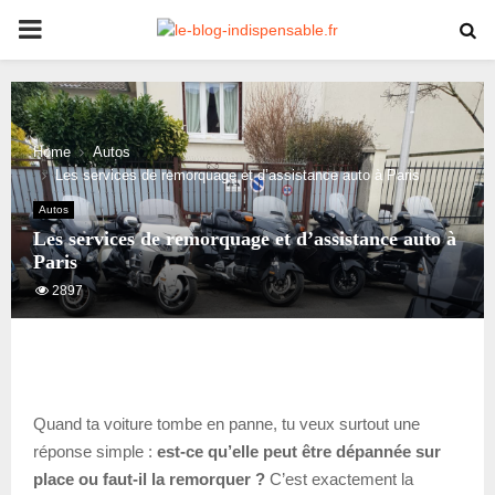
PRIMARY
MENU
Home
Autos
Les services de remorquage et d’assistance auto à Paris
Autos
Les services de remorquage et d’assistance auto à
Paris
2897
Quand ta voiture tombe en panne, tu veux surtout une
réponse simple :
est-ce qu’elle peut être dépannée sur
place ou faut-il la remorquer ?
C’est exactement la