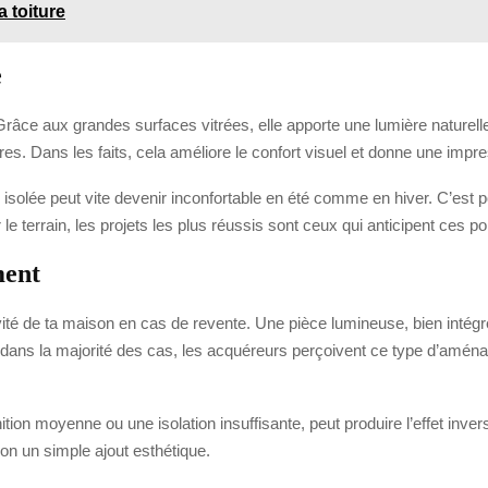
a toiture
e
râce aux grandes surfaces vitrées, elle apporte une lumière naturell
es. Dans les faits, cela améliore le confort visuel et donne une impr
isolée peut vite devenir inconfortable en été comme en hiver. C’est pour
ur le terrain, les projets les plus réussis sont ceux qui anticipent ces p
ment
vité de ta maison en cas de revente. Une pièce lumineuse, bien intégré
 dans la majorité des cas, les acquéreurs perçoivent ce type d’amén
ion moyenne ou une isolation insuffisante, peut produire l’effet invers
on un simple ajout esthétique.