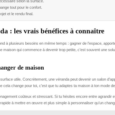
écessaire selon la surface.
hange tout pour le confort.
jet et le rendu final.
a : les vrais bénéfices à connaître
épond à plusieurs besoins en même temps : gagner de l’espace, apporte
 une maison qui commence à devenir trop petite, c’est souvent une s
hanger de maison
 surface utile. Concrètement, une véranda peut devenir un salon d’ap
ela change pour toi, c’est que tu adaptes ta maison à ton mode de v
ement coûteux et stressant. Si tu hésites encore entre agrandir et part
s rapide à mettre en œuvre et plus simple à personnaliser qu’un cha